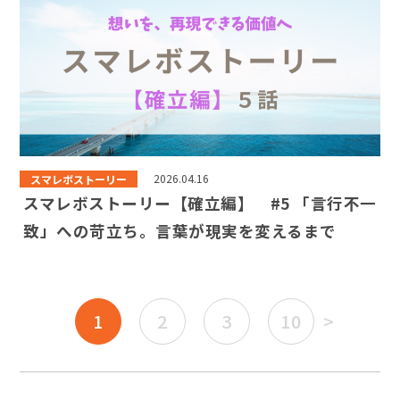
スマレボストーリー
2026.04.16
スマレボストーリー【確立編】 #5 「言行不一
致」への苛立ち。言葉が現実を変えるまで
1
2
3
10
>