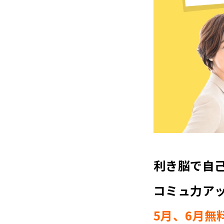
利き脳で自
コミュ力ア
5月、6月無