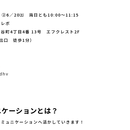
②6／20㈯ 両日とも10:00～11:15
マレボ
谷町4丁目4番 13号 エフクレスト2F
出口 徒歩1分）
ム
Udhv
ニケーションとは？
コミュニケーションへ活かしていきます！