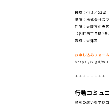
日時：① 5／23㈯ 
場所：株式会社ス
住所：大阪市中央区
（谷町四丁目駅7番
講師：米澤忍
お申し込みフォー
https://x.gd/w
＋＋＋＋＋＋＋＋
行動コミュ
思考の違いを学び